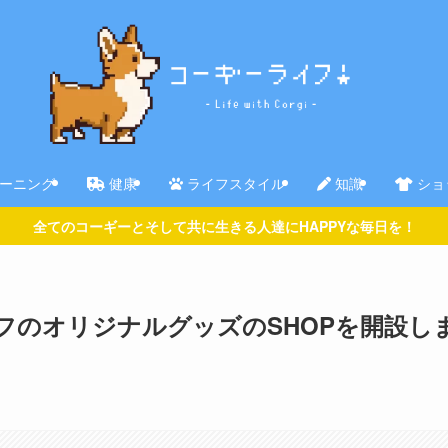
ーニング
健康
ライフスタイル
知識
ショ
全てのコーギーとそして共に生きる人達にHAPPYな毎日を！
フのオリジナルグッズのSHOPを開設し