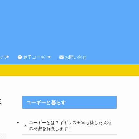
ップ
迷子コーギー
お問い合せ
ま
コーギーと暮らす
コーギーとは？イギリス王室も愛した犬種
の秘密を解説します！